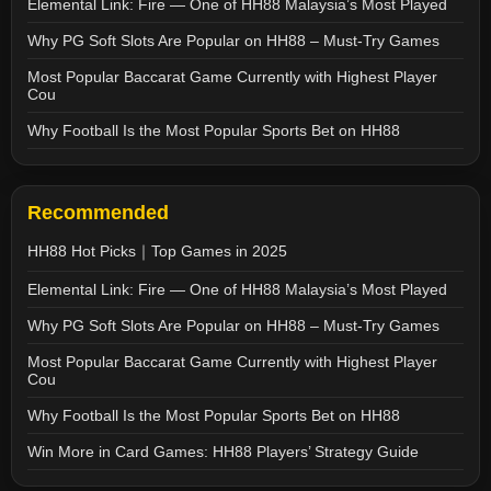
Elemental Link: Fire — One of HH88 Malaysia’s Most Played
Why PG Soft Slots Are Popular on HH88 – Must-Try Games
Most Popular Baccarat Game Currently with Highest Player
Cou
Why Football Is the Most Popular Sports Bet on HH88
Recommended
HH88 Hot Picks｜Top Games in 2025
Elemental Link: Fire — One of HH88 Malaysia’s Most Played
Why PG Soft Slots Are Popular on HH88 – Must-Try Games
Most Popular Baccarat Game Currently with Highest Player
Cou
Why Football Is the Most Popular Sports Bet on HH88
Win More in Card Games: HH88 Players’ Strategy Guide