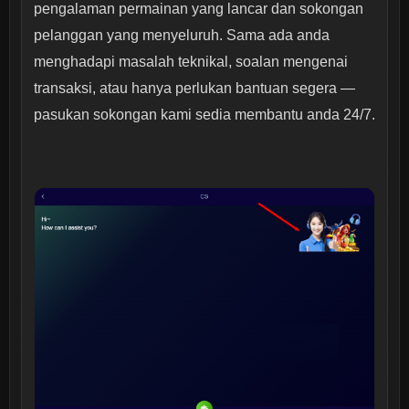
pengalaman permainan yang lancar dan sokongan
pelanggan yang menyeluruh. Sama ada anda
menghadapi masalah teknikal, soalan mengenai
transaksi, atau hanya perlukan bantuan segera —
pasukan sokongan kami sedia membantu anda 24/7.