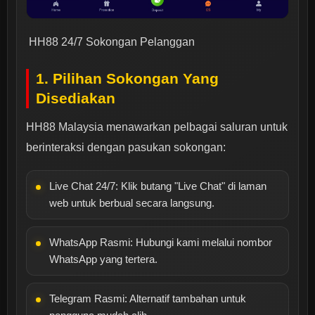
HH88 24/7 Sokongan Pelanggan
1. Pilihan Sokongan Yang
Disediakan
HH88 Malaysia menawarkan pelbagai saluran untuk
berinteraksi dengan pasukan sokongan:
Live Chat 24/7: Klik butang "Live Chat" di laman
web untuk berbual secara langsung.
WhatsApp Rasmi: Hubungi kami melalui nombor
WhatsApp yang tertera.
Telegram Rasmi: Alternatif tambahan untuk