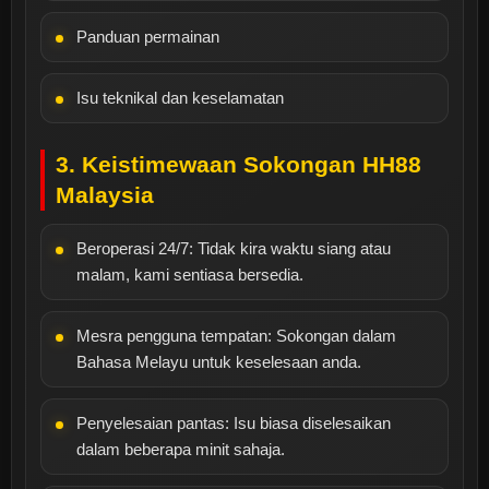
Panduan permainan
Isu teknikal dan keselamatan
3. Keistimewaan Sokongan HH88
Malaysia
Beroperasi 24/7: Tidak kira waktu siang atau
malam, kami sentiasa bersedia.
Mesra pengguna tempatan: Sokongan dalam
Bahasa Melayu untuk keselesaan anda.
Penyelesaian pantas: Isu biasa diselesaikan
dalam beberapa minit sahaja.